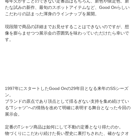
毎年欠かすことのできない定番品はもちろん、新色や限定色、新
たな試みの新作、最旬のスポットアイテムなど、Good Onらしい
こだわりの詰まった渾身のラインナップを展開。
現段階で商品の詳細までお見せすることはできないのですが、想
像を膨らませつつ展示会の雰囲気を味わっていただけたら幸いで
す。
1997年にスタートしたGood Onの29年目となる来年のSSシーズ
ン。
ブランドの原点であり頂点として揺るぎない支持を集め続けてい
る”Tシャツ”への情熱を改めて明確に表明する舞台となった今回の
展示会。
定番のTシャツ商品は如何にして不動の定番となり得たのか。
物づくりにこだわり続けた長い歴史に裏打ちされた、確かなクオ