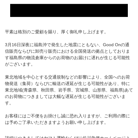
平素は格別のご愛顧を賜り、厚く御礼申し上げます。
3月16日深夜に福島沖で発生した地震にともない、Good Onの通
信販売ならびに卸売り販売における全国発送の拠点としておりま
す福島県の物流倉庫からのお荷物のお届けに遅れが生じる可能性
がございます。
東北地域を中心とする交通規制などの影響により、全国へのお荷
物発送（集荷）ならびに輸送の遅延が生じる可能性があり、特に
東北地域(青森県、秋田県、岩手県、宮城県、山形県、福島県)あて
のお荷物につきましては大幅な遅延が生じる可能性がございま
す。
お客様にはご不便をお掛けし誠に恐れ入りますが、ご利用の際に
は予めご了承いただきますようお願い申し上げます。
詳細につきましては
ヤマト運輸
ならびに
佐川急便
ホームページよ