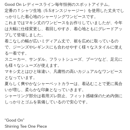
Good On レディースライン毎年恒例のスポットアイテム。
定番のＴシャツ生地（5.5オンスジャージー）を使用した丈夫でし
っかりした着心地のシャーリングワンピースです。
これまではマキシ丈のワンピースをお作りしていましたが、今年
は大幅に仕様変更し、着回しやすさ、着心地ともにグレードアッ
プして登場しました。
着こなしの幅が広いミディアム丈で、裾を広めに取っているの
で、ジーンズやレギンスにも合わせやすく様々なスタイルに使え
る一着です。
スニーカー、サンダル、フラットシューズ、ブーツなど、足元に
も様々なシューズが使えます。
マキシ丈とはひと味違い、凡庸性の高いカジュアルなワンピース
となっています。
夏らしく爽やかなシャーベットカラーは、着込むことで更に風合
いが増し、柔らかな印象となっていきます。
シャーリング部分は着用ズレ防止、フィット感確保のため内側に
しっかりとゴムを装備しているので安心です。
“Good On”
Shirring Tee One Piece