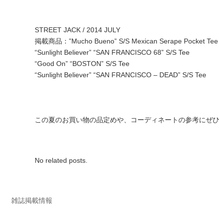
STREET JACK / 2014 JULY
掲載商品：”Mucho Bueno” S/S Mexican Serape Pocket Tee
“Sunlight Believer” “SAN FRANCISCO 68” S/S Tee
“Good On” “BOSTON” S/S Tee
“Sunlight Believer” “SAN FRANCISCO – DEAD” S/S Tee
この夏のお買い物の品定めや、コーディネートの参考にぜ
No related posts.
雑誌掲載情報