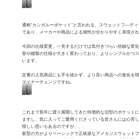
旧
新
＊
＊
型
型
旧
新
＊
＊
型
型
通称“カンガルーポケット”と言われる、スウェットフ―デ
＊
＊
であり、メーカーや商品による個性が分かりやすく表現さ
今回の仕様変更、一見するだけでは気付きづらい些細な変
形や縫製の仕様が大きく変わっており、よりシンプルかつ
います。
定番の人気商品にも手を抜かず、より良い商品への進化を惜し
マイナーチェンジですね。
＊
＊
旧
新
型
型
これまで長年に渡り展開してきた特徴的な旧型のポケット
＊
＊
ますし、気に入ってご愛用くださっている皆さんには心苦
惜しい思いもあるのですが、、、
新型の方がよりベーシックで正統派なアメカジスウェット