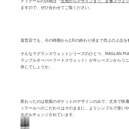
ディテールの詳細は『
生地からデザインまで。定番スウェ
ますので、ぜひ合わせてご覧ください。
直営店でも、今の時期から2月の終わり頃まで売上の上位を
そんなラグランスウェットシリーズのひとつ、RAGLAN PULLO
ランプルオーバーフードスウェット）が今シーズンからリ
存じでしょうか。
変わったのは前面のポケットのデザインのみで、丈夫で快
ィテールへのこだわりはそのままに、よりシンプルで使い
モデルチェンジされています。
＊
＊