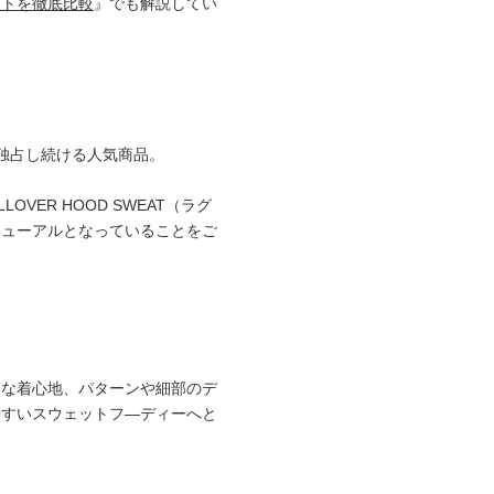
ットを徹底比較
』でも解説してい
独占し続ける人気商品。
VER HOOD SWEAT（ラグ
ニューアルとなっていることをご
適な着心地、パターンや細部のデ
やすいスウェットフ―ディーへと