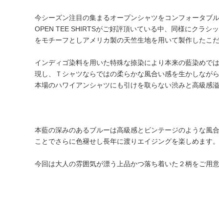
今シーズン注目の集まるオープンシャツをコンフォータブル
OPEN TEE SHIRTSがご好評頂いている中、同様にク
をモチーフとしアメリカ製の天竺生地を用いて製作したこ
インディゴ染料を用いた特殊な捺染により本来の藍染めで
現し、Ｔシャツならではの柔らかな風合い感を生かしなが
本場のハワイアンシャツにも引けを取らない渋みと高級感
本藍の深みのあるブルーは高級感とビンテージのような風
ことでさらに色褪せし長年に渡りエイジングを楽しめます
今回は大人の雰囲気が漂う上品かつ落ち着いた２柄をご用