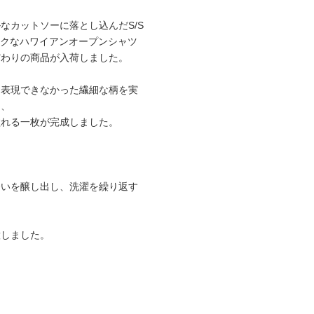
なカットソーに落とし込んだS/S
ラシックなハワイアンオープンシャツ
だわりの商品が入荷しました。
は表現できなかった繊細な柄を実
ら、
溢れる一枚が完成しました。
合いを醸し出し、洗濯を繰り返す
。
意しました。