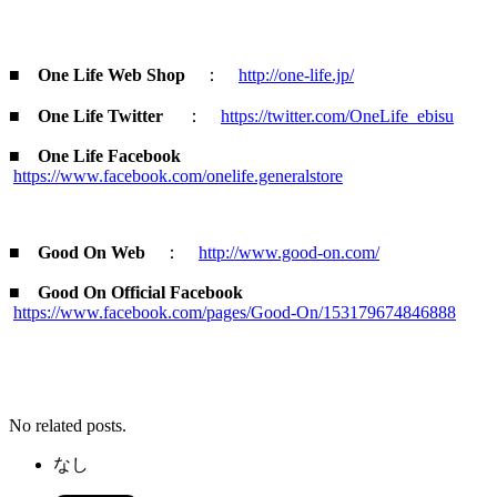
■ One Life Web Shop
：
http://one-life.jp/
■
One Life Twitter
：
https://twitter.com/OneLife_ebisu
■
One Life Facebook
https://www.facebook.com/onelife.generalstore
■
Good On Web
：
http://www.good-on.com/
■
Good On Official Facebook
https://www.facebook.com/pages/Good-On/153179674846888
No related posts.
なし