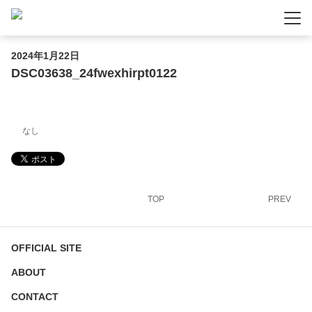
-
-
-
2024年1月22日
DSC03638_24fwexhirpt0122
なし
TOP
PREV
OFFICIAL SITE
ABOUT
CONTACT