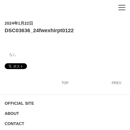
-
-
-
2024年1月22日
DSC03636_24fwexhirpt0122
なし
TOP
PREV
OFFICIAL SITE
ABOUT
CONTACT