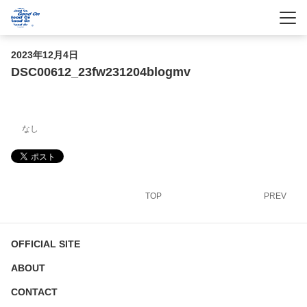
-
-
-
2023年12月4日
DSC00612_23fw231204blogmv
なし
TOP
PREV
OFFICIAL SITE
ABOUT
CONTACT