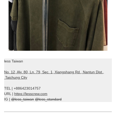
less Taiwan
No. 12, Aly. 80, Ln. 79, Sec. 1, Xiangshang Rd., Nantun Dist.,
Taichung City
TEL | +886423014757
URL |
https://lesscrew.com
IG |
@less_taiwan
@less_standard