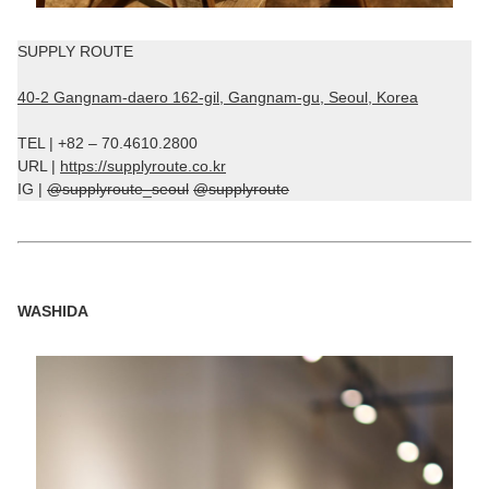
SUPPLY ROUTE
40-2 Gangnam-daero 162-gil, Gangnam-gu, Seoul, Korea
TEL | +82 – 70.4610.2800
URL |
https://supplyroute.co.kr
IG |
@supplyroute_seoul
@supplyroute
WASHIDA