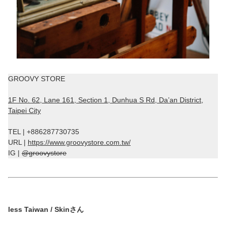
GROOVY STORE
1F No. 62, Lane 161, Section 1, Dunhua S Rd, Da’an District,
Taipei City
TEL | +886287730735
URL |
https://www.groovystore.com.tw/
IG |
@groovystore
less Taiwan / Skinさん