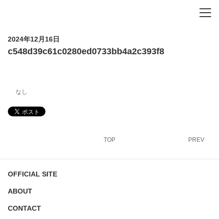
-
-
-
2024年12月16日
c548d39c61c0280ed0733bb4a2c393f8
なし
TOP
PREV
OFFICIAL SITE
ABOUT
CONTACT