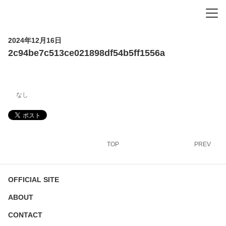
-
-
-
2024年12月16日
2c94be7c513ce021898df54b5ff1556a
なし
TOP
PREV
OFFICIAL SITE
ABOUT
CONTACT